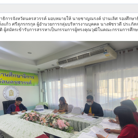
ึกษาธิการจังหวัดนครสวรรค์ มอบหมายให้ นายชาญณรงค์ ปานเลิศ รองศึกษาธ
่งแก้ว ศรีสุภรกรกุล ผู้อำนวยการกลุ่มบริหารงานบุคคล นางพัชรวดี ประ
ผู้สมัครเข้ารับการสรรหาเป็นกรรมการผู้ทรงคุณวุฒิในคณะกรรมการศึกษ