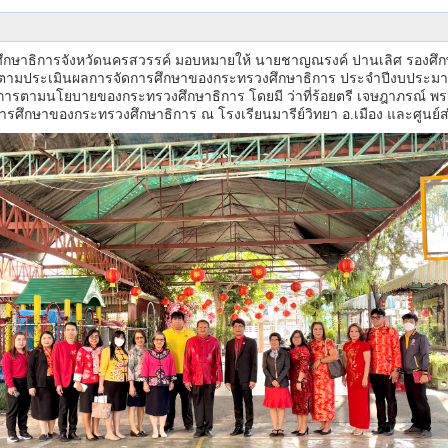
 ศึกษาธิการจังหวัดนครสวรรค์ มอบหมายให้ นายชาญณรงค์ ปานเลิศ รองศึกษ
มประเมินผลการจัดการศึกษาของกระทรวงศึกษาธิการ ประจำปีงบประมาณ พ.
ารตามนโยบายของกระทรวงศึกษาธิการ โดยมี ว่าที่ร้อยตรี เจษฎาภรณ์ พร
ษาของกระทรวงศึกษาธิการ ณ โรงเรียนมารีย์วิทยา อ.เมือง และศูนย์ส่ง