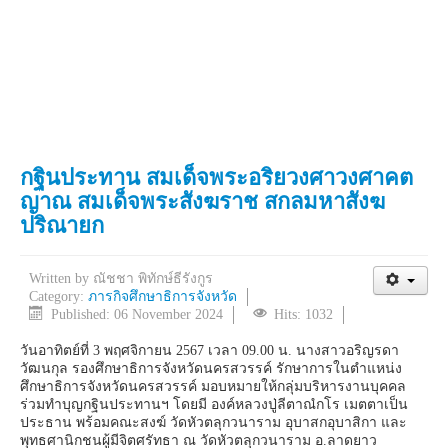
กฐินประทาน สมเด็จพระอริยวงศาวงศาคต
ญาณ สมเด็จพระสังฆราช สกลมหาสังฆ
ปริณายก
Written by
ณัชชา พิทักษ์ธีรังกูร
Category:
ภารกิจศึกษาธิการจังหวัด
Published: 06 November 2024
Hits: 1032
วันอาทิตย์ที่ 3 พฤศจิกายน 2567 เวลา 09.00 น. นางสาวอริญรดา
วัฒนกุล รองศึกษาธิการจังหวัดนครสวรรค์ รักษาการในตำแหน่ง
ศึกษาธิการจังหวัดนครสวรรค์ มอบหมายให้กลุ่มบริหารงานบุคคล
ร่วมทำบุญกฐินประทานฯ โดยมี องค์หลวงปู่ลีตาณํกโร เมตตาเป็น
ประธาน พร้อมคณะสงฆ์ วัดหัวตลุกวนาราม อุบาสกอุบาสิกา และ
พุทธศานิกชนผู้มีจิตศรัทธา ณ วัดหัวตลุกวนาราม อ.ลาดยาว