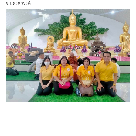
จ.นครสวรรค์