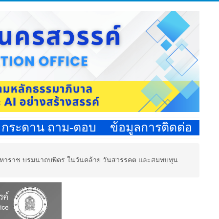
กระดาน ถาม-ตอบ
ข้อมูลการติดต่อ
ดชมหาราช บรมนาถบพิตร ในวันคล้าย วันสวรรคต และสมทบทุน