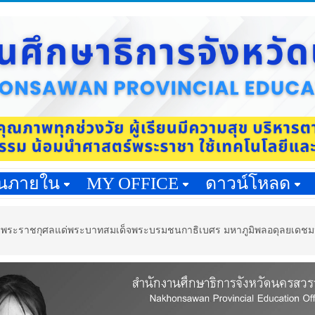
านภายใน
MY OFFICE
ดาวน์โหลด
ล้าถวายพระราชกุศลแด่พระบาทสมเด็จพระบรมชนกาธิเบศร มหาภูมิพลอดุลยเ