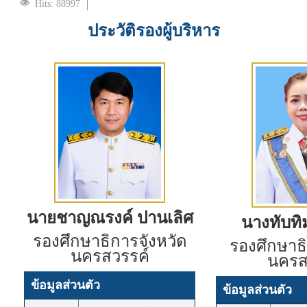
Hits: 88997
ประวัติรองผู้บริหาร
นายชาญณรงค์ ปานเลิศ
นางทับทิม
รองศึกษาธิการจังหวัด
รองศึกษาธิ
นครสวรรค์
นครส
ข้อมูลส่วนตัว
ข้อมูลส่วนตัว