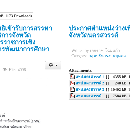
kB
1173 Downloads
ิทธิเข้ารับการสรรหา
ประกาศตำแหน่งว่างเพื
ิการจังหวัด
จังหวัดนครสวรรค์
รราชการเชิง
การพัฒนาการศึกษา
Written by
เอกราช โฉมแก้ว
Category:
กลุ่มบริหารงานบุคคล
Hits: 4096
Attachments:
สพป.นครสวรรค์ 1
[ ]
4355 kB
สพป.นครสวรรค์ 2
[ ]
248 kB
สพป.นครสวรรค์ 3
[ ]
10402 kB
สพม.นครสวรรค์
[ ]
7584 kB