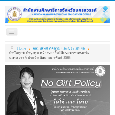
Toggle
Navigation
หน้าแรก
เกี่ยวกับ ศธจ.
Home
กลุ่มนิเทศ ติดตาม และประเมินผล
หน่วยงานภายใน
MY OFFICE
บำบัดทุกข์ บำรุงสุข สร้างรอยยิ้มให้ประชาชนจังหวัด
นครสวรรค์ ประจำเดือนกุมภาพันธ์ 2568
ดาวน์โหลด
กระดาน ถาม-ตอบ
ข้อมูลการติดต่อ