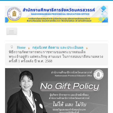
Toggle
Navigation
หน้าแรก
เกี่ยวกับ ศธจ.
Home
กลุ่มนิเทศ ติดตาม และประเมินผล
หน่วยงานภายใน
MY OFFICE
พิธีถวายภัตตาหารพระราชทานของพระบาทสมเด็จ
พระเจ้าอยู่หัว แด่พระภิกษุ สามเณร ในการสอบบาลีสนามหลวง
ดาวน์โหลด
กระดาน ถาม-ตอบ
ครั้งที่ 1 ครั้งหลัง ปี พ.ศ. 2568
ข้อมูลการติดต่อ