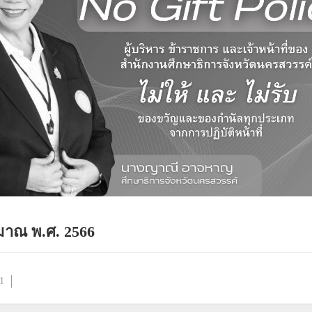
าณ พ.ศ. 2566
41