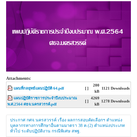
Attachments:
200
แผนที่กลยุทธ์แผนปฏิบัติ 64.pdf
[ ]
1121 Downloads
kB
แผนปฏิบัติราชการประจำปีงบประมาณ
4269
[ ]
1278 Downloads
พ.ศ.2564 ศธจ.นครสวรรค์.pdf
kB
ประกาศ กศจ.นครสวรรค์ เรื่อง ผลการสอบคัดเลือกฯ ตำแหน่ง
บุคลากรทางการศึกษาอื่นตามมาตรา 38 ค.(2) ตำแหน่งประเภท
ทั่วไป ระดับปฏิบัติงาน กรณีพิเศษ สพฐ.