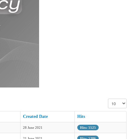
Display #
Created Date
Hits
28 June 2021
Hits: 5525
21 June 2021
Hits: 5386