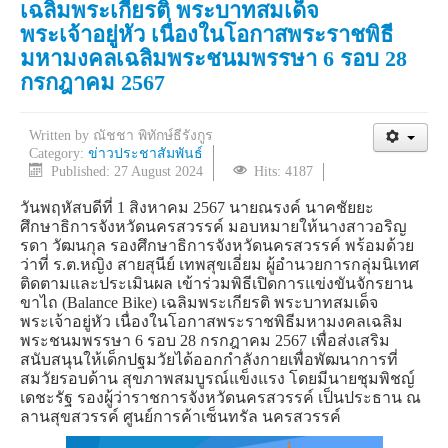
เฉลิมพระเกียรติ พระบาทสมเด็จ
พระเจ้าอยู่หัว เนื่องในโอกาสพระราชพิธี
มหามงคลเฉลิมพระชนมพรรษา 6 รอบ 28
กรกฎาคม 2567
Written by
ณัชชา พิทักษ์ธีรังกูร
Category:
ข่าวประชาสัมพันธ์
Published: 27 August 2024
Hits: 4187
วันพฤหัสบดีที่ 1 สิงหาคม 2567 นายณรงค์ นาคชัยยะ
ศึกษาธิการจังหวัดนครสวรรค์ มอบหมายให้นางสาวอริญ
รดา วัฒนกุล รองศึกษาธิการจังหวัดนครสวรรค์ พร้อมด้วย
ว่าที่ ร.ต.หญิง สายสุนีย์ เทพสุขเอี่ยม ผู้อำนวยการกลุ่มนิเทศ
ติดตามและประเมินผล เข้าร่วมพิธีเปิดการแข่งขันจักรยาน
ขาไถ (Balance Bike) เฉลิมพระเกียรติ พระบาทสมเด็จ
พระเจ้าอยู่หัว เนื่องในโอกาสพระราชพิธีมหามงคลเฉลิม
พระชนมพรรษา 6 รอบ 28 กรกฎาคม 2567 เพื่อส่งเสริม
สนับสนุนให้เด็กปฐมวัยได้ออกกำลังกายเพื่อพัฒนาการที่
สมวัยรอบด้าน สุขภาพสมบูรณ์แข็งแรง โดยมีนายชุมพิชญ์
เดชะรัฐ รองผู้ว่าราชการจังหวัดนครสวรรค์ เป็นประธาน ณ
ลานสุขสวรรค์ ศูนย์การค้าเซ็นทรัล นครสวรรค์