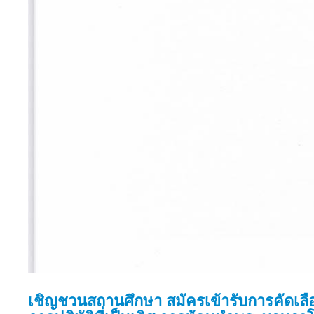
เชิญชวนสถานศึกษา สมัครเข้ารับการคัดเลื