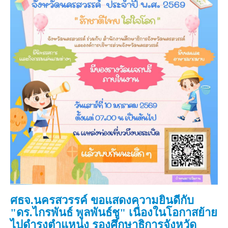
ศธจ.นครสวรรค์ ขอแสดงความยินดีกับ
"ดร.ไกรพันธ์ พูลพันธ์ชู" เนื่องในโอกาสย้าย
ไปดำรงตำแหน่ง รองศึกษาธิการจังหวัด